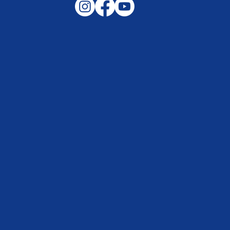
Gemeinsam auf außergewöhnliche
Lagen und Ereignisse in unserer
Samtgemeinde vorbereitet –
Helfen, wenn es darauf ankommt