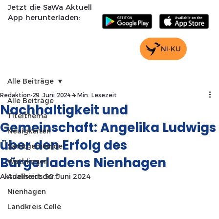
Jetzt die SaWa Aktuell
App herunterladen:
NI-KU
Alle Beiträge
Redaktion
29. Juni 2024
4 Min. Lesezeit
Alle Beiträge
Nachhaltigkeit und
Titelthema
Gemeinschaft: Angelika Ludwigs
Neuigkeiten
über den Erfolg des
Samtgemeinde
Bürgerladens Nienhagen
Wathlingen
Aktualisiert:
Adelheidsdorf
30. Juni 2024
Nienhagen
Landkreis Celle