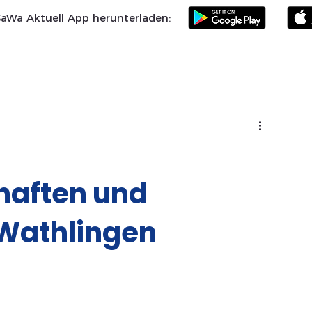
SaWa Aktuell App herunterladen:
Samtgemeinde
Landkreis Celle
SoVD
Vereine
Po
haften und
Wathlingen