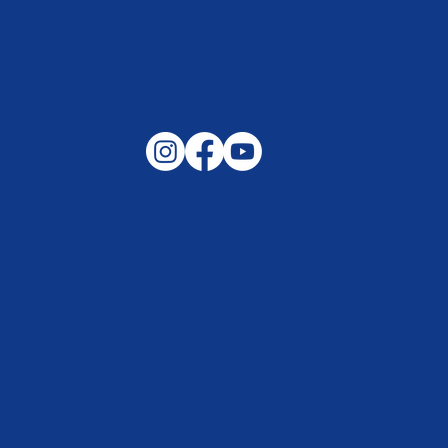
Gemeinsam auf außergewöhnliche
Lagen und Ereignisse in unserer
Samtgemeinde vorbereitet –
Helfen, wenn es darauf ankommt