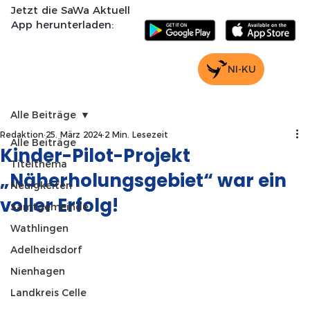
Jetzt die SaWa Aktuell
App herunterladen:
NI-KU
Alle Beiträge
Redaktion
25. März 2024
2 Min. Lesezeit
Alle Beiträge
Kinder-Pilot-Projekt
Titelthema
„Näherholungsgebiet“ war ein
Neuigkeiten
voller Erfolg!
Samtgemeinde
Wathlingen
Adelheidsdorf
Nienhagen
Landkreis Celle