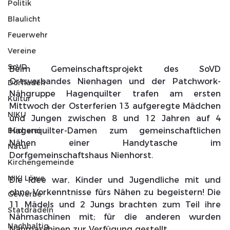
Politik
Blaulicht
Feuerwehr
Vereine
SoVD
Beim Gemeinschaftsprojekt des SoVD 
Ortsverbandes Nienhagen und der Patchwork-
Dorfladen
Nähgruppe Hagenquilter trafen am ersten 
Kultur
Mittwoch der Osterferien 13 aufgeregte Mädchen 
NIKU
und Jungen zwischen 8 und 12 Jahren auf 4 
Hagenquilter-Damen zum gemeinschaftlichen 
Bücherei
Nähen einer Handytasche im 
Natur
Dorfgemeinschaftshaus Nienhorst. 
Kirchengemeinde
NIKI Löwe
Die Idee war, Kinder und Jugendliche mit und 
ohne Vorkenntnisse fürs Nähen zu begeistern! Die 
Gewerbe
11 Mädels und 2 Jungs brachten zum Teil ihre 
Statdradeln
Nähmaschinen mit; für die anderen wurden 
Nachhaltig
Nähmaschinen zur Verfügung gestellt. 