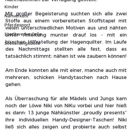
Kinder
Mit großer Begeisterung suchten sich alle zwei 
Nahverkehr
Stoffe aus einem vorbereiteten Stoffstapel mit 
Pferdesport
vielen unterschiedlichen Motiven aus und nähten 
Stadtwerke Celle
unter Anleitung munter drauf los - mit ein 
bisschen Hilfestellung der Hagenquilter. Im Laufe 
Stellenangebote
des Nachmittags stellten alle fest, dass es 
tatsächlich stimmt: nähen ist wie zaubern können! 
Am Ende konnten alle mit einer, manche auch mit 
mehreren, schicken Handytaschen nach Hause 
gehen.
Als Überraschung für alle Mädels und Jungs kam 
noch der Löwe Niki von NiKu vorbei und hier hieß 
es dann: 13 junge Nähkünstler „proudly presents“ 
ihre individuellen Handy-Designer-Taschen! Niki 
ließ sich alles zeigen und probierte auch selbst 