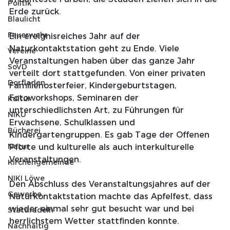
Politik
Erde zurück.
Blaulicht
Feuerwehr
Ein ereignisreiches Jahr auf der 
Naturkontaktstation geht zu Ende. Viele 
Vereine
Veranstaltungen haben über das ganze Jahr 
SoVD
verteilt dort stattgefunden. Von einer privaten 
Dorfladen
Familienosterfeier, Kindergeburtstagen, 
Fotoworkshops, Seminaren der 
Kultur
unterschiedlichsten Art, zu Führungen für 
NIKU
Erwachsene, Schulklassen und 
Bücherei
Kindergartengruppen. Es gab Tage der Offenen 
Natur
Pforte und kulturelle als auch interkulturelle 
Veranstaltungen. 
Kirchengemeinde
NIKI Löwe
Den Abschluss des Veranstaltungsjahres auf der 
Gewerbe
Naturkontaktstation machte das Apfelfest, dass 
wieder einmal sehr gut besucht war und bei 
Statdradeln
herrlichstem Wetter stattfinden konnte.
Nachhaltig