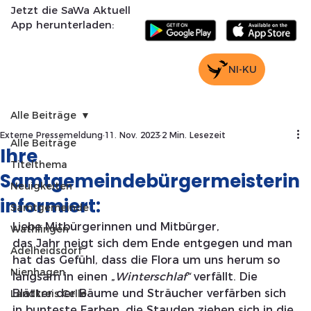
Jetzt die SaWa Aktuell
App herunterladen:
NI-KU
Alle Beiträge
Externe Pressemeldung
11. Nov. 2023
2 Min. Lesezeit
Alle Beiträge
Ihre
Titelthema
Samtgemeindebürgermeisterin
Neuigkeiten
informiert:
Samtgemeinde
Liebe Mitbürgerinnen und Mitbürger,
Wathlingen
das Jahr neigt sich dem Ende entgegen und man 
Adelheidsdorf
hat das Gefühl, dass die Flora um uns herum so 
Nienhagen
langsam in einen „
Winterschlaf“ 
verfällt. Die 
Blätter der Bäume und Sträucher verfärben sich 
Landkreis Celle
in bunteste Farben, die Stauden ziehen sich in die 