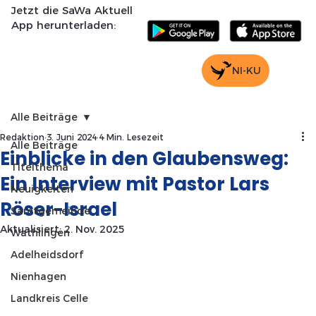
Jetzt die SaWa Aktuell
App herunterladen:
NI-KU
Alle Beiträge
Redaktion
3. Juni 2024
4 Min. Lesezeit
Alle Beiträge
Einblicke in den Glaubensweg:
Titelthema
Ein Interview mit Pastor Lars
Neuigkeiten
Röser-Israel
Samtgemeinde
Aktualisiert:
2. Nov. 2025
Wathlingen
Adelheidsdorf
Nienhagen
Landkreis Celle