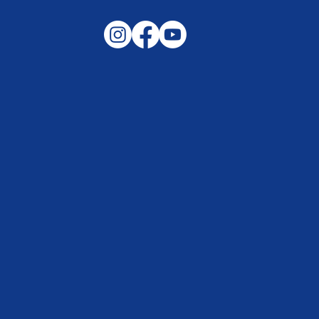
Gemeinsam auf außergewöhnliche
Lagen und Ereignisse in unserer
Samtgemeinde vorbereitet –
Helfen, wenn es darauf ankommt