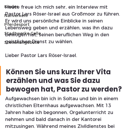
Kinder
Heute freue ich mich sehr, ein Interview mit 
Pastor Lars Röser-Israel aus Großmoor zu führen. 
Nahverkehr
Er wird uns persönliche Einblicke in seinen 
Pferdesport
Lebensweg geben und erzählen, was ihn dazu 
Stadtwerke Celle
bewogen hat, seinen beruflichen Weg in den 
geistlichen Dienst zu wählen.
Stellenangebote
Lieber Pastor Lars Röser-Israel.
Können Sie uns kurz Ihrer Vita 
erzählen und was Sie dazu 
bewogen hat, Pastor zu werden?
Aufgewachsen bin ich in Soltau und bin in einem 
christlichen Elternhaus aufgewachsen. Mit 13 
Jahren habe ich begonnen, Orgelunterricht zu 
nehmen und bald danach in der Kantorei 
mitzusingen. Während meines Zivildienstes bei 