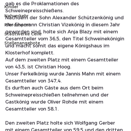
gab es die Proklamationen des 
Kinder
Schweinepreisschießens.
Nahverkehr
Nachdem der Sohn Alexander Schützenkönig und 
der Ehemann Christian Vizekönig in diesem Jahr 
Pferdesport
geworden sind, holte sich Anja Blazy mit einem 
Stadtwerke Celle
Gesamtteiler vom 36,5, den Titel Schweinekönigin 
Stellenangebote
und macht somit das eigene Königshaus im 
Klosterhof komplett.
Auf dem zweiten Platz mit einem Gesamtteiler 
von 43,5, ist Christian Hoog.
Unser Ferkelkönig wurde Jannis Mahn mit einem 
Gesamtteiler von 347,4.
Es durften auch Gäste aus dem Ort beim 
Schweinepreisschießen teilnehmen und der 
Gastkönig wurde Oliver Rohde mit einem 
Gesamtteiler von 58,1.
Den zweiten Platz holte sich Wolfgang Gerber 
mit einem Gesamtteiler von 59,5 und den dritten 