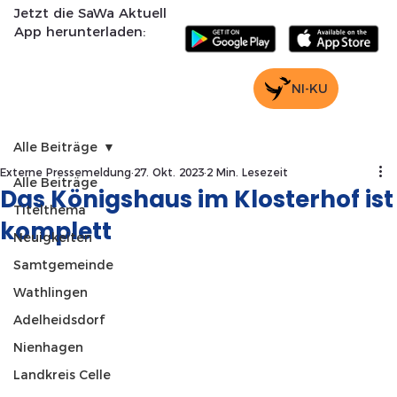
Jetzt die SaWa Aktuell
App herunterladen:
NI-KU
Alle Beiträge
Externe Pressemeldung
27. Okt. 2023
2 Min. Lesezeit
Alle Beiträge
Das Königshaus im Klosterhof ist
Titelthema
komplett
Neuigkeiten
Samtgemeinde
Wathlingen
Adelheidsdorf
Nienhagen
Landkreis Celle