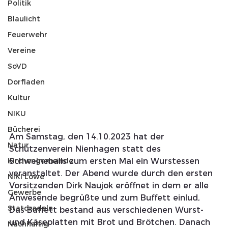
Politik
Blaulicht
Feuerwehr
Vereine
SoVD
Dorfladen
Kultur
NIKU
Bücherei
Am Samstag, den 14.10.2023 hat der 
Natur
Schützenverein Nienhagen statt des 
Kirchengemeinde
Schweineballs zum ersten Mal ein Wurstessen 
veranstaltet. Der Abend wurde durch den ersten 
NIKI Löwe
Vorsitzenden Dirk Naujok eröffnet in dem er alle 
Gewerbe
Anwesende begrüßte und zum Buffett einlud, 
Statdradeln
Das Buffett bestand aus verschiedenen Wurst- 
und Käseplatten mit Brot und Brötchen. Danach 
Nachhaltig