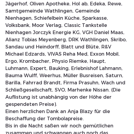
Jägerhof, Oliven Apotheke, Hol ab, Edeka, Rewe, 
Samtgemeinde Wathlingen, Gemeinde 
Nienhagen, Schiefelbein Küche, Sparkasse, 
Volksbank, Moor Verlag, Classic Tankstelle 
Nienhagen Jorczyk Energie KG, VGH Daniel Maas, 
Alianz Tobias Meyenberg, DRK Wathlingen, Skribo, 
Sandau und Heindorff, Blatt und Blüte, R&V 
Michael Edzards, VIVAS Reha Med, Exxon Mobil, 
Ergo, Krombacher, Physio Riemke, Haupt, 
Luhmann, Expert, Bauking, Erlebnishof Lahmann, 
Bauma Wulff, Weerhus, Müller Busreisen, Saturn, 
Barilla, Fahrrad Brandt, Firma Prasuhn, Wach und 
Schließgesellschaft, SVO, Marhenke Nissan. (Die 
Auflistung ist unabhängig von der Höhe der 
gespendeten Preise). 
Einen herzlichen Dank an Anja Blazy für die 
Beschaffung der Tombolapreise.
Bis in die Nacht saßen wir noch gemütlichen 
zusammen und schwangen auch noch das 