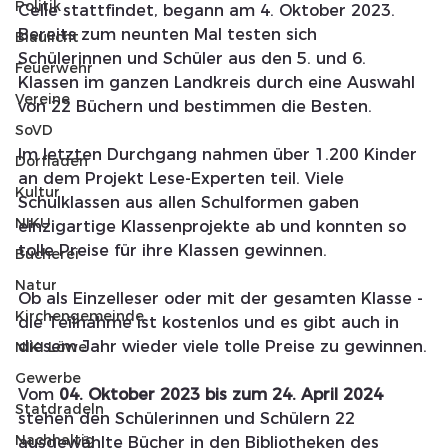
Politik
Celle stattfindet, begann am 4. Oktober 2023. 
Bereits zum neunten Mal testen sich 
Blaulicht
Schülerinnen und Schüler aus den 5. und 6. 
Feuerwehr
Klassen im ganzen Landkreis durch eine Auswahl 
Vereine
von 22 Büchern und bestimmen die Besten.
SoVD
Im letzten Durchgang nahmen über 1.200 Kinder 
Dorfladen
an dem Projekt Lese-Experten teil. Viele 
Kultur
Schulklassen aus allen Schulformen gaben 
NIKU
einzigartige Klassenprojekte ab und konnten so 
tolle Preise für ihre Klassen gewinnen.
Bücherei
Natur
Ob als Einzelleser oder mit der gesamten Klasse - 
Kirchengemeinde
die Teilnahme ist kostenlos und es gibt auch in 
diesem Jahr wieder viele tolle Preise zu gewinnen.
NIKI Löwe
Gewerbe
Vom 
04. Oktober 2023 bis zum 24. April 2024
Statdradeln
stehen den Schülerinnen und Schülern 22 
Nachhaltig
ausgewählte Bücher in den Bibliotheken des 