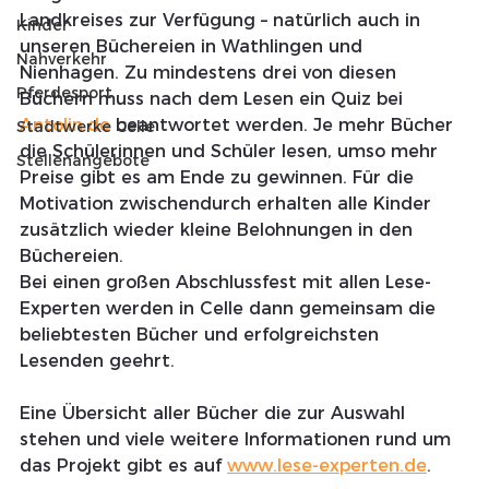
Landkreises zur Verfügung – natürlich auch in 
Kinder
unseren Büchereien in Wathlingen und 
Nahverkehr
Nienhagen. Zu mindestens drei von diesen 
Pferdesport
Büchern muss nach dem Lesen ein Quiz bei 
Antolin.de
 beantwortet werden. Je mehr Bücher 
Stadtwerke Celle
die Schülerinnen und Schüler lesen, umso mehr 
Stellenangebote
Preise gibt es am Ende zu gewinnen. Für die 
Motivation zwischendurch erhalten alle Kinder 
zusätzlich wieder kleine Belohnungen in den 
Büchereien.
Bei einen großen Abschlussfest mit allen Lese-
Experten werden in Celle dann gemeinsam die 
beliebtesten Bücher und erfolgreichsten 
Lesenden geehrt.
Eine Übersicht aller Bücher die zur Auswahl 
stehen und viele weitere Informationen rund um 
das Projekt gibt es auf 
www.lese-experten.de
.