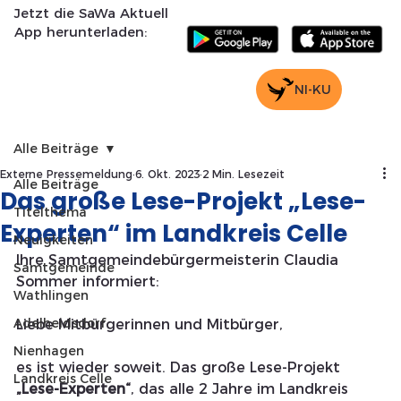
Jetzt die SaWa Aktuell
App herunterladen:
NI-KU
Alle Beiträge
Externe Pressemeldung
6. Okt. 2023
2 Min. Lesezeit
Alle Beiträge
Das große Lese-Projekt „Lese-
Titelthema
Experten“ im Landkreis Celle
Neuigkeiten
Ihre Samtgemeindebürgermeisterin Claudia 
Samtgemeinde
Sommer informiert:
Wathlingen
Adelheidsdorf
Liebe Mitbürgerinnen und Mitbürger,
Nienhagen
es ist wieder soweit. Das große Lese-Projekt 
Landkreis Celle
„Lese-Experten“
, das alle 2 Jahre im Landkreis