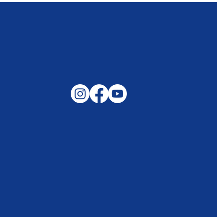
Gemeinsam auf außergewöhnliche
Lagen und Ereignisse in unserer
Samtgemeinde vorbereitet –
Helfen, wenn es darauf ankommt