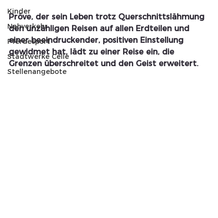
Kinder
Pröve, der sein Leben trotz Querschnittslähmung 
Nahverkehr
den unzähligen Reisen auf allen Erdteilen und 
einer beeindruckender, positiven Einstellung 
Pferdesport
gewidmet hat, lädt zu einer Reise ein, die 
Stadtwerke Celle
Grenzen überschreitet und den Geist erweitert.
Stellenangebote