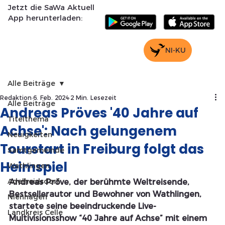
Jetzt die SaWa Aktuell
App herunterladen:
NI-KU
Alle Beiträge
Redaktion
6. Feb. 2024
2 Min. Lesezeit
Alle Beiträge
Andreas Pröves '40 Jahre auf
Titelthema
Achse': Nach gelungenem
Neuigkeiten
Tourstart in Freiburg folgt das
Samtgemeinde
Heimspiel
Wathlingen
Adelheidsdorf
Andreas Pröve, der berühmte Weltreisende, 
Bestsellerautor und Bewohner von Wathlingen, 
Nienhagen
startete seine beeindruckende Live-
Landkreis Celle
Multivisionsshow “40 Jahre auf Achse” mit einem 