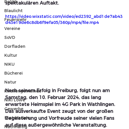
Politik
spektakulären Auftakt.
Blaulicht
https://video.wixstatic.com/video/ed2392_abd1de7ab43
Feuerwehr
d43e19de6c8db6f9efa05/360p/mp4/file.mp4
Vereine
SoVD
Dorfladen
Kultur
NIKU
Bücherei
Natur
Nach seinem Erfolg in Freiburg, folgt nun am 
Kirchengemeinde
Samstag, den 10. Februar 2024, das lang 
NIKI Löwe
erwartete Heimspiel im 4G Park in Wathlingen. 
Gewerbe
Das ausverkaufte Event zeugt von der großen 
Statdradeln
Begeisterung und Vorfreude seiner vielen Fans 
auf diese außergewöhnliche Veranstaltung.
Nachhaltig