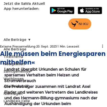
Jetzt die SaWa Aktuell
App herunterladen:
NI-KU
Alle Beiträge
Externe Pressemeldung
20. Sept. 2023
1 Min. Lesezeit
Alle Beiträge
Alle müssen beim Energiesparen
Titelthema
mithelfen«
Neuigkeiten
Landrat übergibt Urkunden an Schulen für 
Samtgemeinde
sparsames Verhalten beim Heizen und 
Wathlingen
Stromverbrauch
Adelheidsdorf
Die Preisträger zusammen mit Landrat Axel 
Flader und weiteren Vertretern des Landkreises 
Nienhagen
und des Hermann-Billung-gymnasiums nach der 
Landkreis Celle
Aushändigung der Urkunden beim 