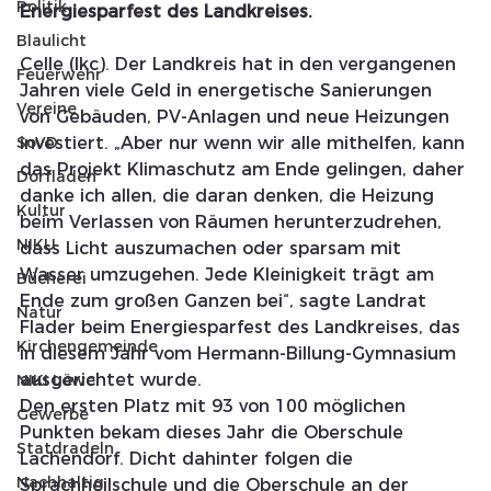
Politik
Energiesparfest des Landkreises.
Blaulicht
Celle (lkc). Der Landkreis hat in den vergangenen 
Feuerwehr
Jahren viele Geld in energetische Sanierungen 
Vereine
von Gebäuden, PV-Anlagen und neue Heizungen 
SoVD
investiert. „Aber nur wenn wir alle mithelfen, kann 
das Projekt Klimaschutz am Ende gelingen, daher 
Dorfladen
danke ich allen, die daran denken, die Heizung 
Kultur
beim Verlassen von Räumen herunterzudrehen, 
NIKU
dass Licht auszumachen oder sparsam mit 
Wasser umzugehen. Jede Kleinigkeit trägt am 
Bücherei
Ende zum großen Ganzen bei“, sagte Landrat 
Natur
Flader beim Energiesparfest des Landkreises, das 
Kirchengemeinde
in diesem Jahr vom Hermann-Billung-Gymnasium 
ausgerichtet wurde.
NIKI Löwe
Den ersten Platz mit 93 von 100 möglichen 
Gewerbe
Punkten bekam dieses Jahr die Oberschule 
Statdradeln
Lachendorf. Dicht dahinter folgen die 
Nachhaltig
Sprachheilschule und die Oberschule an der 