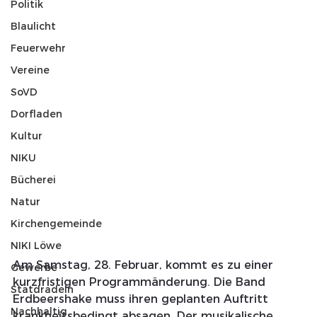
Politik
Blaulicht
Feuerwehr
Vereine
SoVD
Dorfladen
Kultur
NIKU
Bücherei
Natur
Kirchengemeinde
NIKI Löwe
Am Samstag, 28. Februar, kommt es zu einer 
Gewerbe
kurzfristigen Programmänderung. Die Band 
Statdradeln
Erdbeershake muss ihren geplanten Auftritt 
Nachhaltig
krankheitsbedingt absagen. Der musikalische 