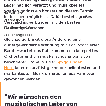
Leiter hat sich verletzt und muss operiert 
Kinder
werden, sodass ein Konzert an diesem Termin 
Nahverkehr
leider nicht möglich ist. Dafür besteht großes 
Pferdesport
Verständnis, verbunden mit den besten 
Stadtwerke Celle
Genesungswünschen.
Stellenangebote
Gleichzeitig bringt diese Änderung eine 
außergewöhnliche Wendung mit sich. Statt einer 
Band erwartet das Publikum nun ein komplettes 
Orchester und ein musikalisches Erlebnis von 
besonderer Größe. Mit der 
SpVgg Linden-
Nord
 konnte kurzfristig eine der beliebtesten und 
markantesten Musikformationen aus Hannover 
gewonnen werden.
"Wir wünschen den 
musikalischen Leiter von 