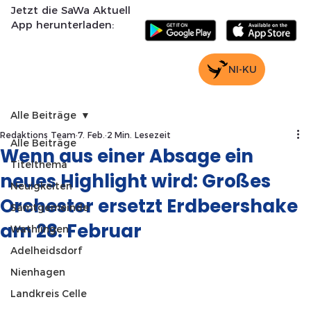
Jetzt die SaWa Aktuell
App herunterladen:
NI-KU
Alle Beiträge
Redaktions Team
7. Feb.
2 Min. Lesezeit
Alle Beiträge
Wenn aus einer Absage ein
Titelthema
neues Highlight wird: Großes
Neuigkeiten
Orchester ersetzt Erdbeershake
Samtgemeinde
am 28. Februar
Wathlingen
Adelheidsdorf
Nienhagen
Landkreis Celle