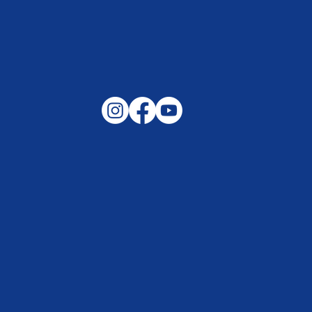
Gemeinsam auf außergewöhnliche
Lagen und Ereignisse in unserer
Samtgemeinde vorbereitet –
Helfen, wenn es darauf ankommt