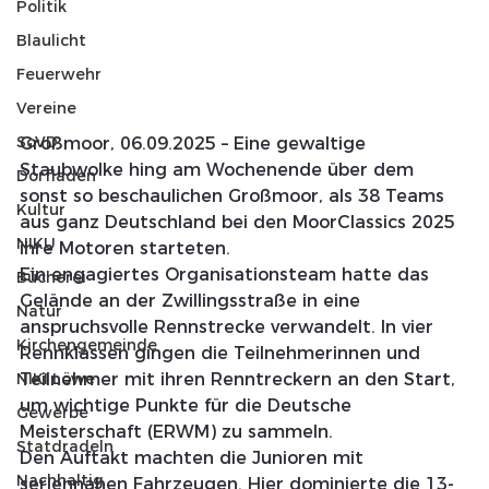
Politik
Blaulicht
Feuerwehr
Vereine
SoVD
Großmoor, 06.09.2025 – Eine gewaltige 
Staubwolke hing am Wochenende über dem 
Dorfladen
sonst so beschaulichen Großmoor, als 38 Teams 
Kultur
aus ganz Deutschland bei den MoorClassics 2025 
NIKU
ihre Motoren starteten.
Ein engagiertes Organisationsteam hatte das 
Bücherei
Gelände an der Zwillingsstraße in eine
Natur
anspruchsvolle Rennstrecke verwandelt. In vier 
Kirchengemeinde
Rennklassen gingen die Teilnehmerinnen und 
Teilnehmer mit ihren Renntreckern an den Start, 
NIKI Löwe
um wichtige Punkte für die Deutsche 
Gewerbe
Meisterschaft (ERWM) zu sammeln.
Statdradeln
Den Auftakt machten die Junioren mit 
Nachhaltig
seriennahen Fahrzeugen. Hier dominierte die 13-