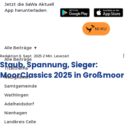
Jetzt die SaWa Aktuell
App herunterladen:
NI-KU
Alle Beiträge
Redaktion
9. Sept. 2025
2 Min. Lesezeit
Alle Beiträge
Staub, Spannung, Sieger:
Titelthema
MoorClassics 2025 in Großmoor
Neuigkeiten
Samtgemeinde
Wathlingen
Adelheidsdorf
Nienhagen
Landkreis Celle