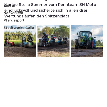
jährige Stella Sommer vom Rennteam SH Moto 
Kinder
eindrucksvoll und sicherte sich in allen drei 
Nahverkehr
Wertungsläufen den Spitzenplatz. 
Pferdesport
Stadtwerke Celle
Stellenangebote