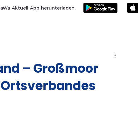
SaWa Aktuell App herunterladen:
Samtgemeinde
Landkreis Celle
SoVD
Vereine
Po
and – Großmoor
s Ortsverbandes