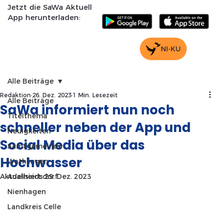
Jetzt die SaWa Aktuell
App herunterladen:
NI-KU
Alle Beiträge
Redaktion
26. Dez. 2023
1 Min. Lesezeit
Alle Beiträge
SaWa informiert nun noch
Titelthema
schneller neben der App und
Neuigkeiten
Social Media über das
Samtgemeinde
Hochwasser
Wathlingen
Aktualisiert:
Adelheidsdorf
29. Dez. 2023
Nienhagen
Landkreis Celle