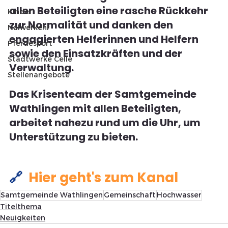
allen Beteiligten eine rasche Rückkehr 
Kinder
zur Normalität und danken den 
Nahverkehr
engagierten Helferinnen und Helfern 
Pferdesport
sowie den Einsatzkräften und der 
Stadtwerke Celle
Verwaltung.
Stellenangebote
Das Krisenteam der Samtgemeinde 
Wathlingen mit allen Beteiligten, 
arbeitet nahezu rund um die Uhr, um 
Unterstützung zu bieten.
🔗  
Hier geht's zum Kanal
Samtgemeinde Wathlingen
Gemeinschaft
Hochwasser
Titelthema
Neuigkeiten