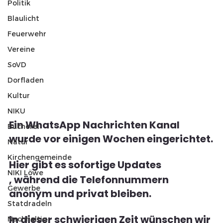
Politik
Blaulicht
Feuerwehr
Vereine
SoVD
Dorfladen
Kultur
NIKU
Ein WhatsApp Nachrichten Kanal 
Bücherei
wurde vor einigen Wochen eingerichtet.
Natur
Kirchengemeinde
Hier gibt es sofortige Updates
NIKI Löwe
, während die Telefonnummern 
Gewerbe
anonym und privat bleiben.
Statdradeln
In dieser schwierigen Zeit wünschen wir 
Nachhaltig