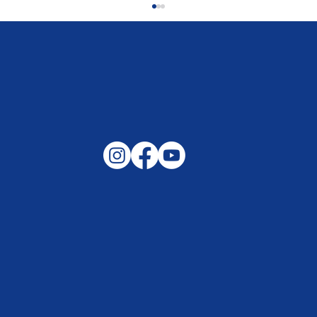
Gemeinsam auf außergewöhnliche
Lagen und Ereignisse in unserer
Samtgemeinde vorbereitet –
Helfen, wenn es darauf ankommt