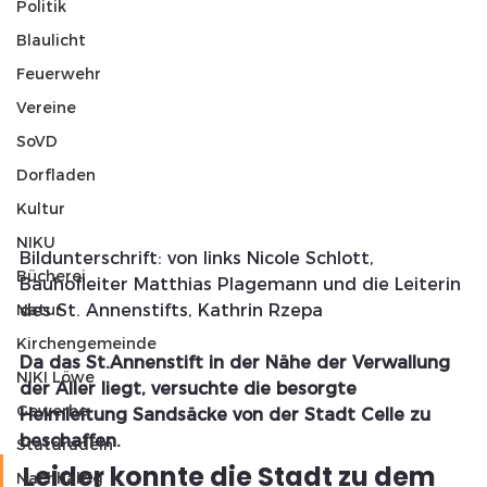
Politik
Blaulicht
Feuerwehr
Vereine
SoVD
Dorfladen
Kultur
NIKU
Bildunterschrift: von links Nicole Schlott, 
Bücherei
Bauhofleiter Matthias Plagemann und die Leiterin 
Natur
des St. Annenstifts, Kathrin Rzepa
Kirchengemeinde
Da das St.Annenstift in der Nähe der Verwallung 
NIKI Löwe
der Aller liegt, versuchte die besorgte 
Gewerbe
Heimleitung Sandsäcke von der Stadt Celle zu 
beschaffen.
Statdradeln
Leider konnte die Stadt zu dem 
Nachhaltig