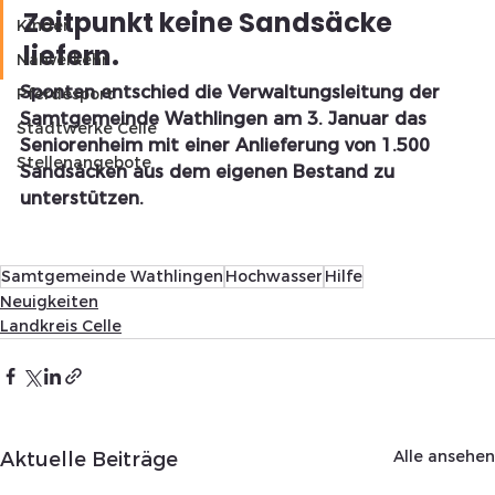
Zeitpunkt keine Sandsäcke 
Kinder
liefern.
Nahverkehr
Spontan entschied die Verwaltungsleitung der 
Pferdesport
Samtgemeinde Wathlingen am 3. Januar das 
Stadtwerke Celle
Seniorenheim mit einer Anlieferung von 1.500 
Stellenangebote
Sandsäcken aus dem eigenen Bestand zu 
unterstützen.
Samtgemeinde Wathlingen
Hochwasser
Hilfe
Neuigkeiten
Landkreis Celle
Alle ansehen
Aktuelle Beiträge