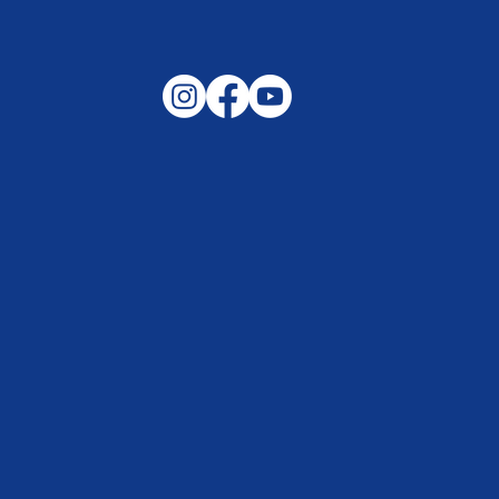
Gemeinsam auf außergewöhnliche
Lagen und Ereignisse in unserer
Samtgemeinde vorbereitet –
Helfen, wenn es darauf ankommt