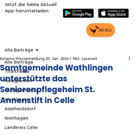
Jetzt die SaWa Aktuell
App herunterladen:
NI-KU
Alle Beiträge
Externe Pressemeldung
20. Jan. 2024
1 Min. Lesezeit
Alle Beiträge
Samtgemeinde Wathlingen
Titelthema
unterstützte das
Neuigkeiten
Seniorenpflegeheim St.
Samtgemeinde
Annenstift in Celle
Wathlingen
Adelheidsdorf
Nienhagen
Landkreis Celle