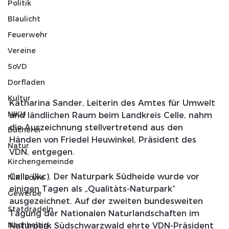
Politik
Blaulicht
Feuerwehr
Vereine
SoVD
Dorfladen
Kultur
Katharina Sander, Leiterin des Amtes für Umwelt 
NIKU
und ländlichen Raum beim Landkreis Celle, nahm 
die Auszeichnung stellvertretend aus den 
Bücherei
Händen von Friedel Heuwinkel, Präsident des 
Natur
VDN, entgegen.
Kirchengemeinde
Celle (lkc). Der Naturpark Südheide wurde vor 
NIKI Löwe
einigen Tagen als „Qualitäts-Naturpark“ 
Gewerbe
ausgezeichnet. Auf der zweiten bundesweiten 
Statdradeln
Tagung der Nationalen Naturlandschaften im 
Nachhaltig
Naturpark Südschwarzwald ehrte VDN-Präsident 