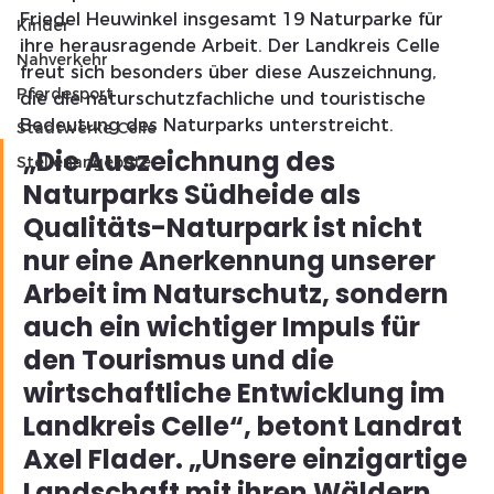
Friedel Heuwinkel insgesamt 19 Naturparke für 
Kinder
ihre herausragende Arbeit. Der Landkreis Celle 
Nahverkehr
freut sich besonders über diese Auszeichnung, 
Pferdesport
die die naturschutzfachliche und touristische 
Bedeutung des Naturparks unterstreicht.
Stadtwerke Celle
„Die Auszeichnung des 
Stellenangebote
Naturparks Südheide als 
Qualitäts-Naturpark ist nicht 
nur eine Anerkennung unserer 
Arbeit im Naturschutz, sondern 
auch ein wichtiger Impuls für 
den Tourismus und die 
wirtschaftliche Entwicklung im 
Landkreis Celle“, betont Landrat 
Axel Flader. „Unsere einzigartige 
Landschaft mit ihren Wäldern, 