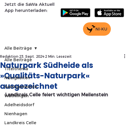
Jetzt die SaWa Aktuell
App herunterladen:
NI-KU
Alle Beiträge
Redaktion
23. Sept. 2024
2 Min. Lesezeit
Alle Beiträge
Naturpark Südheide als
Titelthema
»Qualitäts-Naturpark«
Neuigkeiten
ausgezeichnet
Samtgemeinde
Landkreis Celle feiert wichtigen Meilenstein
Wathlingen
Adelheidsdorf
Nienhagen
Landkreis Celle