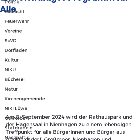
Politik
Alle
Blaulicht
Feuerwehr
Vereine
SoVD
Dorfladen
Kultur
NIKU
Bücherei
Natur
Kirchengemeinde
NIKI Löwe
Am 8. September 2024 wird der Rathauspark und 
Gewerbe
der Hagensaal in Nienhagen zu einem lebendigen 
Statdradeln
Treffpunkt für alle Bürgerinnen und Bürger aus 
Nachhaltig
Adelheidsdorf, Großmoor, Nienhagen und 