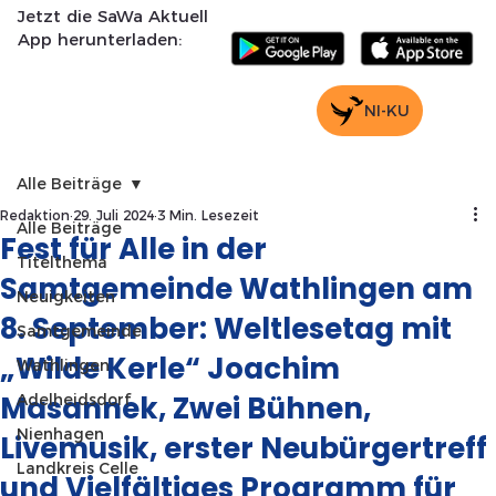
Jetzt die SaWa Aktuell
App herunterladen:
NI-KU
Alle Beiträge
Redaktion
29. Juli 2024
3 Min. Lesezeit
Alle Beiträge
Fest für Alle in der
Titelthema
Samtgemeinde Wathlingen am
Neuigkeiten
8. September: Weltlesetag mit
Samtgemeinde
„Wilde Kerle“ Joachim
Wathlingen
Masannek, Zwei Bühnen,
Adelheidsdorf
Nienhagen
Livemusik, erster Neubürgertreff
Landkreis Celle
und Vielfältiges Programm für