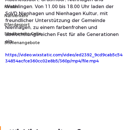
Wathlingen. Von 11.00 bis 18.00 Uhr laden der 
Kinder
SoVD Nienhagen und Nienhagen Kultur, mit 
Nahverkehr
freundlicher Unterstützung der Gemeinde 
Pferdesport
Nienhagen, zu einem farbenfrohen und 
Stadtwerke Celle
abwechslungsreichen Fest für alle Generationen 
ein.
Stellenangebote
https://video.wixstatic.com/video/ed2392_9cd9cab5c54
34854acfce360cc02e8b5/360p/mp4/file.mp4