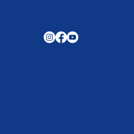
Gemeinsam auf außergewöhnliche
Lagen und Ereignisse in unserer
Samtgemeinde vorbereitet –
Helfen, wenn es darauf ankommt