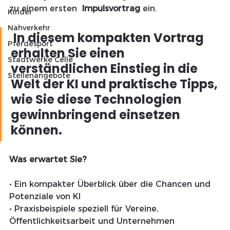
zu einem ersten  
Impulsvortrag
 ein.
Kinder
Nahverkehr
 In diesem kompakten Vortrag 
Pferdesport
erhalten Sie einen 
Stadtwerke Celle
verständlichen Einstieg in die 
Stellenangebote
Welt der KI und praktische Tipps, 
wie Sie diese Technologien 
gewinnbringend einsetzen 
können.
Was erwartet Sie?
• Ein kompakter Überblick über die Chancen und 
Potenziale von KI
• Praxisbeispiele speziell für Vereine, 
Öffentlichkeitsarbeit und Unternehmen