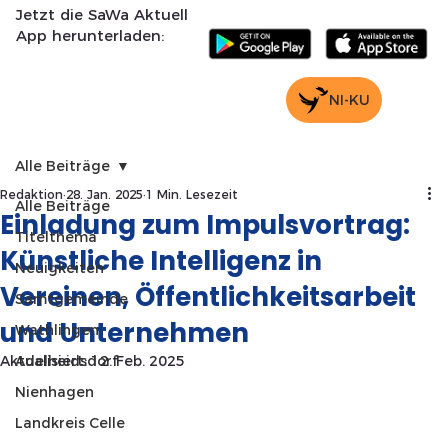
Jetzt die SaWa Aktuell
App herunterladen:
NI-KU
Alle Beiträge
Redaktion
28. Jan. 2025
1 Min. Lesezeit
Alle Beiträge
Einladung zum Impulsvortrag:
Titelthema
Künstliche Intelligenz in
Neuigkeiten
Vereinen, Öffentlichkeitsarbeit
Samtgemeinde
und Unternehmen
Wathlingen
Aktualisiert:
Adelheidsdorf
12. Feb. 2025
Nienhagen
Landkreis Celle