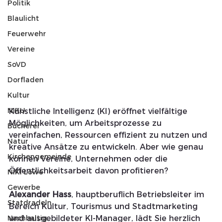
Politik
Blaulicht
Feuerwehr
Vereine
SoVD
Dorfladen
Kultur
NIKU
Künstliche Intelligenz (KI) eröffnet vielfältige 
Möglichkeiten, um Arbeitsprozesse zu 
Bücherei
vereinfachen, Ressourcen effizient zu nutzen und 
Natur
kreative Ansätze zu entwickeln. Aber wie genau 
Kirchengemeinde
können Vereine, Unternehmen oder die 
Öffentlichkeitsarbeit davon profitieren?
NIKI Löwe
Gewerbe
Alexander Hass
, hauptberuflich Betriebsleiter im 
Statdradeln
Bereich Kultur, Tourismus und Stadtmarketing 
und ausgebildeter KI-Manager, lädt Sie herzlich 
Nachhaltig