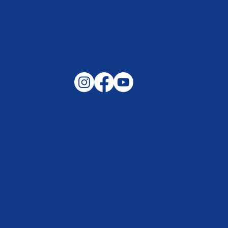
Gemeinsam auf außergewöhnliche
Lagen und Ereignisse in unserer
Samtgemeinde vorbereitet –
Helfen, wenn es darauf ankommt