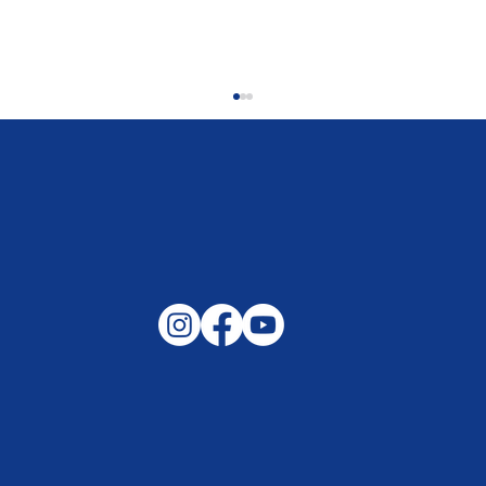
Gemeinsam auf außergewöhnliche
Lagen und Ereignisse in unserer
Samtgemeinde vorbereitet –
Helfen, wenn es darauf ankommt