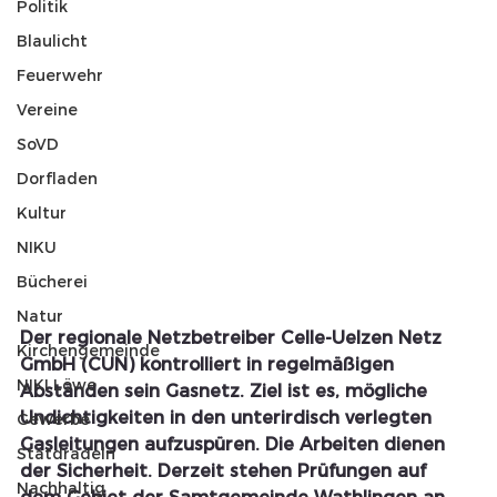
Politik
Blaulicht
Feuerwehr
Vereine
SoVD
Dorfladen
Kultur
NIKU
Bücherei
Natur
Der regionale Netzbetreiber Celle-Uelzen Netz 
Kirchengemeinde
GmbH (CUN) kontrolliert in regelmäßigen 
NIKI Löwe
Abständen sein Gasnetz. Ziel ist es, mögliche 
Undichtigkeiten in den unterirdisch verlegten 
Gewerbe
Gasleitungen aufzuspüren. Die Arbeiten dienen 
Statdradeln
der Sicherheit. Derzeit stehen Prüfungen auf 
Nachhaltig