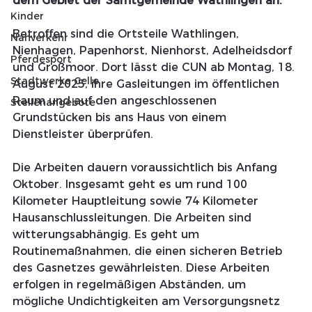
dem Gebiet der Samtgemeinde Wathlingen an.
Kinder
Betroffen sind die Ortsteile Wathlingen, 
Nahverkehr
Nienhagen, Papenhorst, Nienhorst, Adelheidsdorf 
Pferdesport
und Großmoor. Dort lässt die CUN ab Montag, 18. 
Stadtwerke Celle
August 2025, ihre Gasleitungen im öffentlichen 
Raum und auf den angeschlossenen 
Stellenangebote
Grundstücken bis ans Haus von einem 
Dienstleister überprüfen. 
Die Arbeiten dauern voraussichtlich bis Anfang 
Oktober. Insgesamt geht es um rund 100 
Kilometer Hauptleitung sowie 74 Kilometer 
Hausanschlussleitungen. Die Arbeiten sind 
witterungsabhängig. Es geht um 
Routinemaßnahmen, die einen sicheren Betrieb 
des Gasnetzes gewährleisten. Diese Arbeiten 
erfolgen in regelmäßigen Abständen, um 
mögliche Undichtigkeiten am Versorgungsnetz 