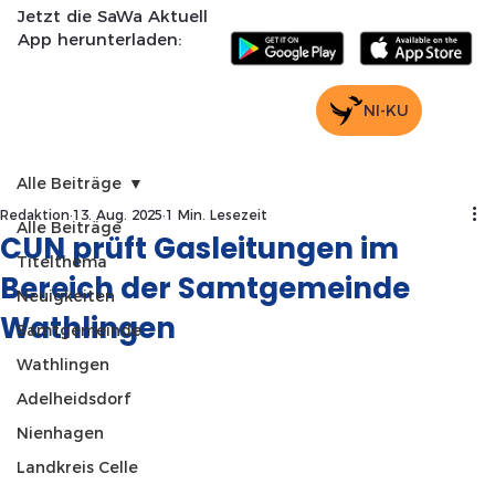
Jetzt die SaWa Aktuell
App herunterladen:
NI-KU
Alle Beiträge
Redaktion
13. Aug. 2025
1 Min. Lesezeit
Alle Beiträge
CUN prüft Gasleitungen im
Titelthema
Bereich der Samtgemeinde
Neuigkeiten
Wathlingen
Samtgemeinde
Wathlingen
Adelheidsdorf
Nienhagen
Landkreis Celle