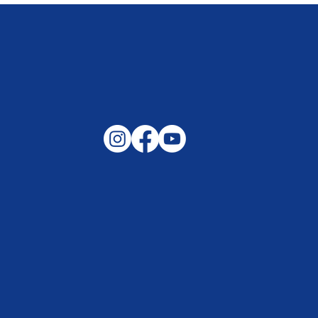
Gemeinsam auf außergewöhnliche
Lagen und Ereignisse in unserer
Samtgemeinde vorbereitet –
Helfen, wenn es darauf ankommt