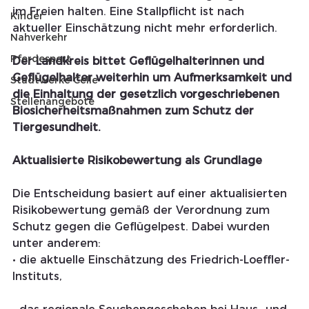
im Freien halten. Eine Stallpflicht ist nach 
Kinder
aktueller Einschätzung nicht mehr erforderlich.
Nahverkehr
Pferdesport
Der Landkreis bittet Geflügelhalterinnen und 
Geflügelhalter weiterhin um Aufmerksamkeit und 
Stadtwerke Celle
die Einhaltung der gesetzlich vorgeschriebenen 
Stellenangebote
Biosicherheitsmaßnahmen zum Schutz der 
Tiergesundheit.
Aktualisierte Risikobewertung als Grundlage
Die Entscheidung basiert auf einer aktualisierten 
Risikobewertung gemäß der Verordnung zum 
Schutz gegen die Geflügelpest. Dabei wurden 
unter anderem:
• die aktuelle Einschätzung des Friedrich-Loeffler-
Instituts,