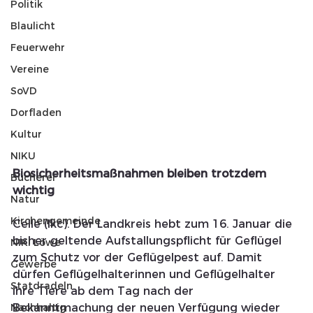
Politik
Blaulicht
Feuerwehr
Vereine
SoVD
Dorfladen
Kultur
NIKU
Biosicherheitsmaßnahmen bleiben trotzdem 
Bücherei
wichtig
Natur
Kirchengemeinde
Celle (lkc). Der Landkreis hebt zum 16. Januar die 
bisher geltende Aufstallungspflicht für Geflügel 
NIKI Löwe
zum Schutz vor der Geflügelpest auf. Damit 
Gewerbe
dürfen Geflügelhalterinnen und Geflügelhalter 
Statdradeln
ihre Tiere ab dem Tag nach der 
Bekanntmachung der neuen Verfügung wieder 
Nachhaltig