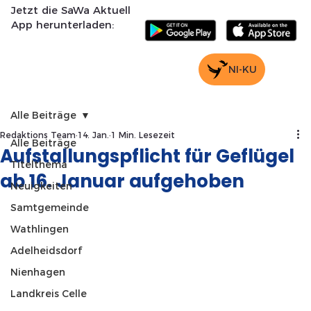
Jetzt die SaWa Aktuell
App herunterladen:
NI-KU
Alle Beiträge
Redaktions Team
14. Jan.
1 Min. Lesezeit
Alle Beiträge
Aufstallungspflicht für Geflügel
Titelthema
ab 16. Januar aufgehoben
Neuigkeiten
Samtgemeinde
Wathlingen
Adelheidsdorf
Nienhagen
Landkreis Celle